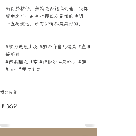
而對於桔仔，無論是否能找到他，我都
慶幸之前一直有把握每次見面的時間，
一直疼愛他，所有回憶都是美好的。  
#奴力是無止境
#猫の弁当配達員
#查理
醬雑貨
#佛系貓之日常
#禪修妙
#安心手
#猫
#zen
#禅
#ネコ
禅の言葉