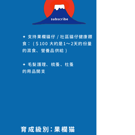
✦ 支持果欄貓仔 / 社區貓仔健康餵
食： (＄100 大約是1～2天的份量
的濕食、營養品供給 )
✦ 毛髮護理、梳蚤、杜蚤
的用品開支
育成級別：果欄猫