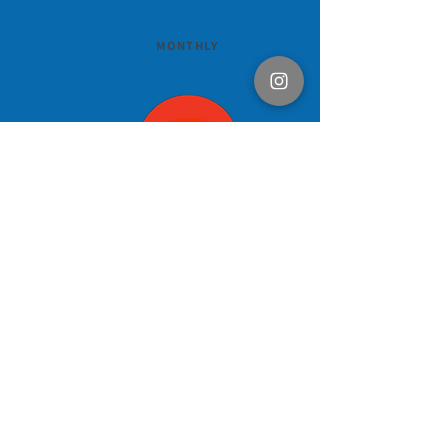
MONTHLY
✦ 支持果欄貓仔 / 社區貓仔健康餵
食，濕食、營養品供給 、毛髮護
理、梳蚤、杜蚤
✦ 助養工作室的永久居民貓仔 (長
尾、波尾、丸尾)
✦ 作為社區及暫託貓仔的生活開支、
備用醫療金