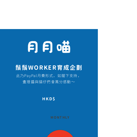
鬚鬚WORKER育成企劃
此乃PayPal月費形式，如閣下支持，
查理醬與貓仔們會萬分感動～
HKD$​
MONTHLY