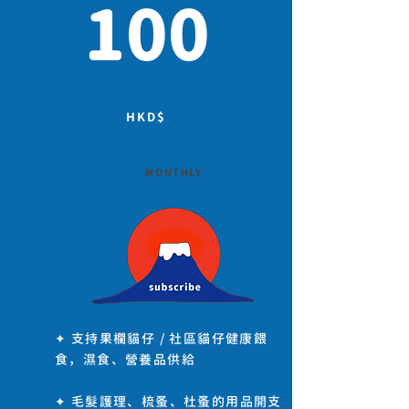
100
HKD$​
MONTHLY
✦ 支持果欄貓仔 / 社區貓仔健康餵
食，濕食、營養品供給
✦ 毛髮護理、梳蚤、杜蚤的用品開支