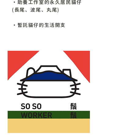
​・助養工作室的永久居民貓仔
(長尾、波尾、丸尾)
・暫託貓仔的生活開支