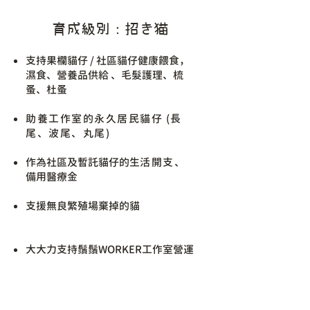
育成級別：招き猫
支持果欄貓仔 / 社區貓仔健康餵食，
濕食、營養品供給 、毛髮護理、梳
蚤、杜蚤
助養工作室的永久居民貓仔 (長
尾、波尾、丸尾)
作為社區及暫託貓仔的生
活開支、
備用醫療金
支援無良繁殖場棄掉的貓
大大力支持鬚鬚WORKER工作室營運