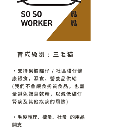
育成級別：三毛猫貓
・支持果欄貓仔 / 社區貓仔健
康餵食，濕食、營養品供給
(我們不會餵食劣質食品，也盡
量避免餵食乾糧，以減低貓仔
腎病及其他疾病的風險)
​・
毛髮護理、梳蚤、杜蚤 的用品
開支