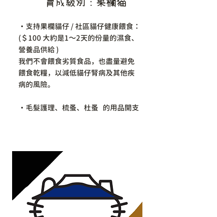
育成級別：果欄
猫
・支持果欄貓仔 / 社區貓仔健康餵食：
(＄100 大約是1～2天的份量的濕食、
營養品供給 )
我們不會餵食劣質食品，也盡量避免
餵食乾糧，以減低貓仔腎病及其他疾
病的風險。
・毛髮護理、梳蚤、杜蚤 的用品開支