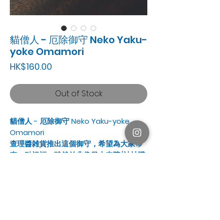
貓僧人 - 厄除御守 Neko Yaku-
yoke Omamori
Price
HK$160.00
Out of Stock
貓僧人 - 厄除御守 Neko Yaku-yoke
Omamori
查理醬雑貨推出這個御守，希望為大家帶
來一點祝福。雖然並非像日本寺院/神社購
得的正式御守 (裡面放有經文或符咒)，但
如你有喜歡的文字，歡迎購買時在備註寫
下，查理醬寫好後，會放入御守內。
御守尺寸：約4cm x 6cm御守卡紙
文字內容：自訂 (50字～左右）