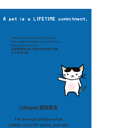
A pet is a LIFETIME commitment.
Please consider the following
thoroughly before you start the
adoption process.
在領養動物之前，請您花時間細心考慮
以下各項內容：
Lifespan 寵物壽命
The average lifespan of an
indoor cat is 15+ years, and cats