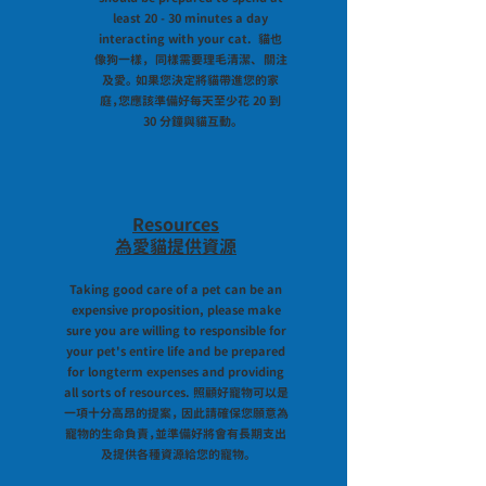
least 20 - 30 minutes a day
interacting with your cat. 貓也
像狗一樣， 同樣需要理毛清潔、 關注
及愛。 如果您決定將貓帶進您的家
庭，您應該準備好每天至少花 20 到
30 分鐘與貓互動。
Resources
為愛貓提供資源
Taking good care of a pet can be an
expensive proposition, please make
sure you are willing to responsible for
your pet's entire life and be prepared
for longterm expenses and providing
all sorts of resources. 照顧好寵物可以是
一項十分高昂的提案， 因此請確保您願意為
寵物的生命負責，並準備好將會有長期支出
及提供各種資源給您的寵物。