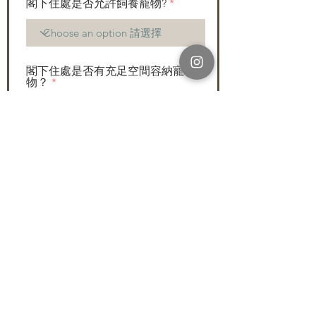
閣下住處是否允許飼養寵物?
閣下住處是否有充足空間容納寵
物？
家庭成員人數 (請註明成人及兒童
的人數)
共同撫養者姓名 (如有)
共同撫養者聯絡號碼