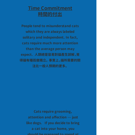
Time Commitment
時間的付出
People tend to misunderstand cats
which they are always labeled
solitary and independent. In fact,
cats require much more attention
than the average person may
expect. 人類總是容易對貓產生誤解，覺
得貓有種孤傲獨立。 事實上，貓所需要的關
注比一般人預期的更多。
Cats
require grooming,
attention and affection --- just
like dogs. If you decide to bring
a cat into your home, you
should be prepared to spend at