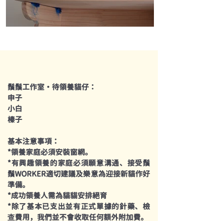
​鬚鬚工作室・待領養貓仔：
申子
小白
榛子
​基本​注意事項：
*領養家庭必須安裝窗網。
*有興趣領養的家庭必須願意溝通、接受鬚
鬚WORKER適切建議及樂意為迎接新貓作好
準備。
*成功領養人需為貓貓安排絕育
​*除了基本已支出並有正式單據的針藥、檢
查費用，我們並不會收取任何額外附加費。