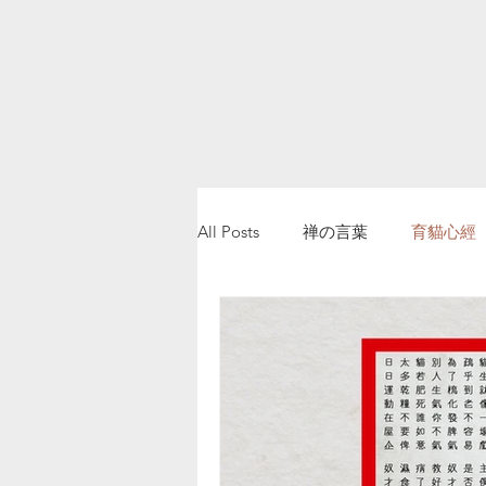
All Posts
禅の言葉
育貓心經